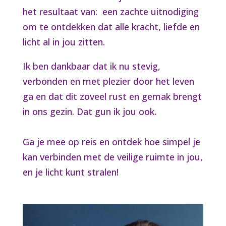
het resultaat van: een zachte uitnodiging
om te ontdekken dat alle kracht, liefde en
licht al in jou zitten.
Ik ben dankbaar dat ik nu stevig,
verbonden en met plezier door het leven
ga en dat dit zoveel rust en gemak brengt
in ons gezin. Dat gun ik jou ook.
Ga je mee op reis en ontdek hoe simpel je
kan verbinden met de veilige ruimte in jou,
en je licht kunt stralen!