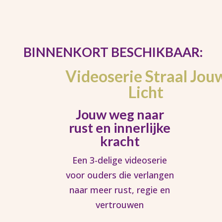
BINNENKORT BESCHIKBAAR:
Videoserie Straal Jou
Licht
Jouw weg naar
rust en innerlijke
kracht
Een 3-delige videoserie
voor ouders die verlangen
naar meer rust, regie en
vertrouwen