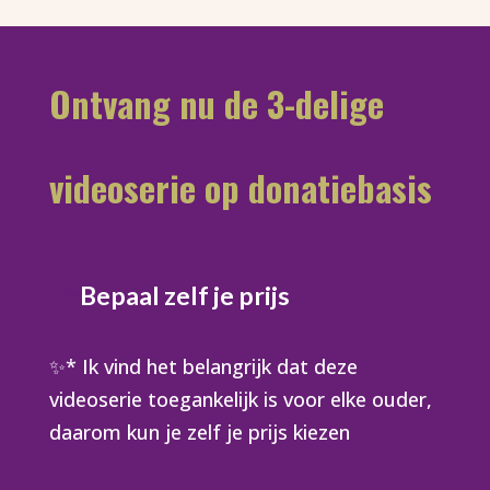
Ontvang nu de 3-delige
videoserie op donatiebasis
👉
Bepaal zelf je prijs
✨* Ik vind het belangrijk dat deze
videoserie toegankelijk is voor elke ouder,
daarom kun je zelf je prijs kiezen