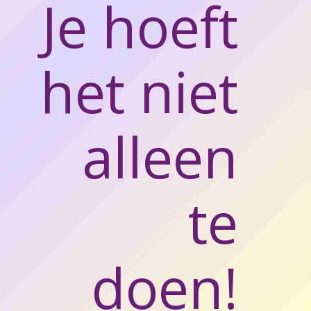
Je hoeft
het niet
alleen
te
doen!