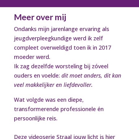
Meer over mij
Ondanks mijn jarenlange ervaring als
jeugdverpleegkundige werd ik zelf
compleet overweldigd toen ik in 2017
moeder werd.
Ik zag dezelfde worsteling bij zóveel
ouders en voelde:
dit moet anders, dit kan
veel makkelijker en liefdevoller.
Wat volgde was een diepe,
transformerende professionele én
persoonlijke reis.
Deze videoserie Straal jouw licht is hier