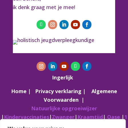
ik denk graag met je mee!
Ingerlijk
Home |
Privacy verklaring
|
Algemene
Voorwaarden
|
Natuurlijke opgroeiwijzer
|
Kindervaccinaties
|
Zwanger
|
Kraamtijd
|
Oase
|
1
op 1 sessie
|
Over Inge
|
Blogs
|
Contact