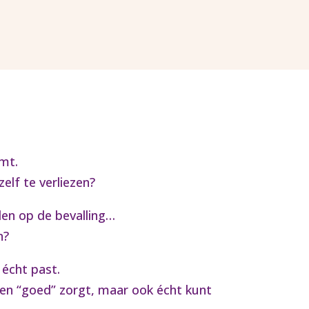
emt.
elf te verliezen?
den op de bevalling…
n?
 écht past.
leen “goed” zorgt, maar ook écht kunt