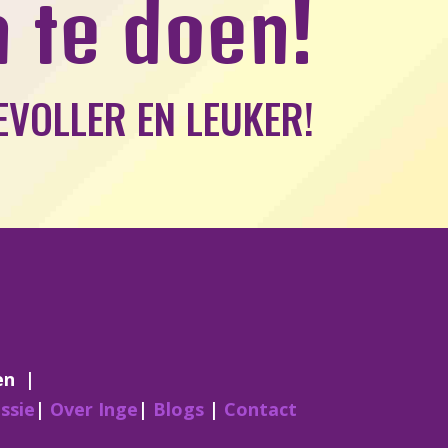
n te doen!
EVOLLER EN LEUKER!
en
|
essie
|
Over Inge
|
Blogs
|
Contact