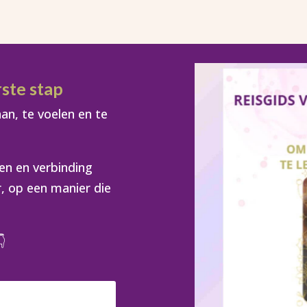
rste stap
aan, te voelen en te
en en verbinding
r, op een manier die
👇