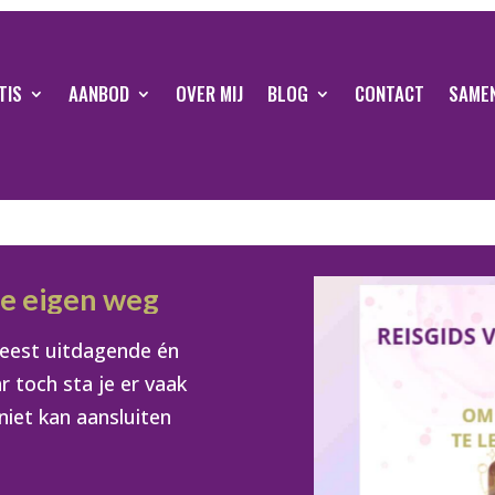
TIS
AANBOD
OVER MIJ
BLOG
CONTACT
SAME
je eigen weg
meest uitdagende én
r toch sta je er vaak
niet kan aansluiten