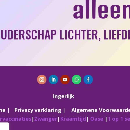
allee
OUDERSCHAP LICHTER, LIEFD
Ingerlijk
me |
Privacy verklaring
|
Algemene Voorwaard
rvaccinaties
|
Zwanger
|
Kraamtijd
|
Oase
|
1 op 1 s