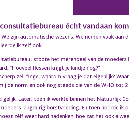
 consultatiebureau écht vandaan kom
er? We zijn automatische wezens. We nemen vaak aan 
leerde ik zelf ook.
nsultatiebureau, stopte het merendeel van de moeder
rd: “Hoeveel flessen krijgt je kindje nog?”
cherp zei: “Inge, waarom vraag je dat eigenlijk? Waar
mij de norm en ook nog steeds die van de WHO tot 2 
gelijk. Later, toen ik werkte binnen het Natuurlijk C
oeders langdurig borstvoeding. En toen hoorde ik op
 moest zélf weer hard nadenken: hoe zat het ook alwe