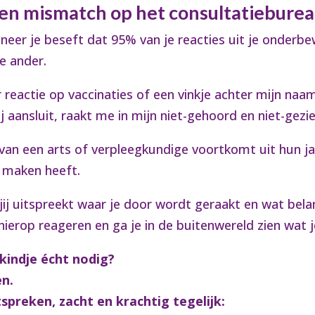
een mismatch op het consultatiebure
er je beseft dat 95% van je reacties uit je onderb
de ander.
r reactie op vaccinaties of een vinkje achter mijn naa
ij aansluit, raakt me in mijn niet-gehoord en niet-gezi
van een arts of verpleegkundige voortkomt uit hun jas
e maken heeft.
jij uitspreekt waar je door wordt geraakt en wat belang
hierop reageren en ga je in de buitenwereld zien wat je
 kindje écht nodig?
en.
tspreken, zacht en krachtig tegelijk: