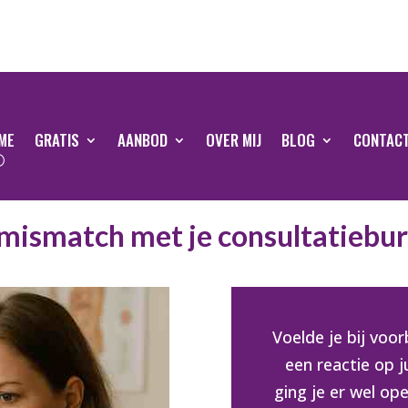
ME
GRATIS
AANBOD
OVER MIJ
BLOG
CONTAC
mismatch met je consultatiebu
Voelde je bij voo
een reactie op ju
ging je er wel op