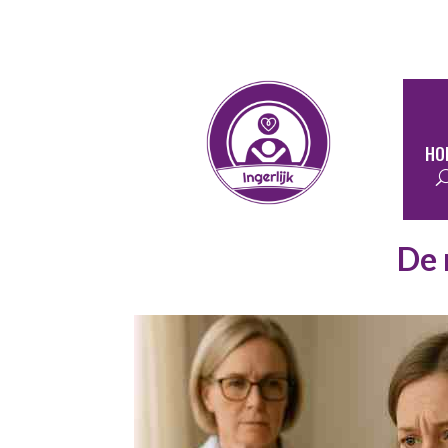
HO
De 