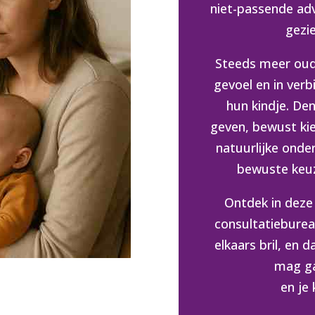
niet-passende adv
gezi
Steeds meer oud
gevoel en in verbi
hun kindje. De
geven, bewust kie
natuurlijke onde
bewuste keuz
Ontdek in deze
consultatieburea
elkaars bril, en d
mag ga
en je