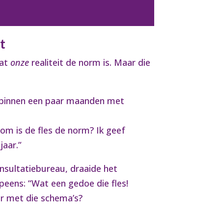
t
dat
onze
realiteit de norm is. Maar die
s binnen een paar maanden met
om is de fles de norm? Ik geef
jaar.”
onsultatiebureau, draaide het
eens: “Wat een gedoe die fles!
er met die schema’s?