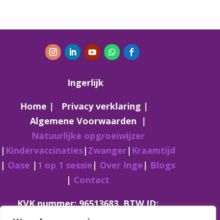
Ingerlijk
Home |
Privacy verklaring
|
Algemene Voorwaarden
|
Natuurlijke opgroeiwijzer
|
Kindervaccinaties
|
Zwanger
|
Kraamtijd
|
Oase
|
1 op 1 sessie
|
Over Inge
|
Blogs
|
Contact
KVK nummer: 96513683
BTW ID:
N003376518B56